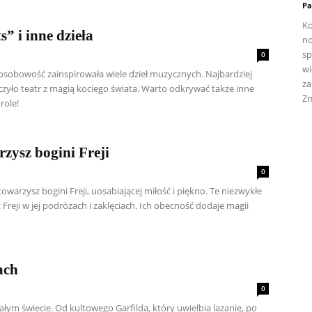
Pa
Ko
” i inne dzieła
no
sp
0
wi
 osobowość zainspirowała wiele dzieł muzycznych. Najbardziej
za
zyło teatr z magią kociego świata. Warto odkrywać także inne
Zm
role!
rzysz bogini Freji
0
owarzysz bogini Freji, uosabiającej miłość i piękno. Te niezwykłe
reji w jej podróżach i zaklęciach. Ich obecność dodaje magii
ach
0
ym świecie. Od kultowego Garfilda, który uwielbia lazanię, po