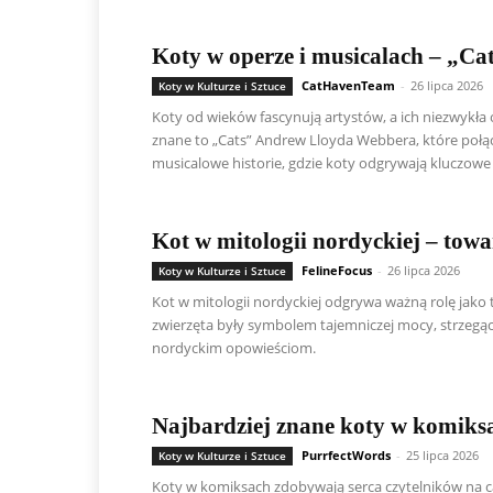
Koty w operze i musicalach – „Cats
CatHavenTeam
-
26 lipca 2026
Koty w Kulturze i Sztuce
Koty od wieków fascynują artystów, a ich niezwykła
znane to „Cats” Andrew Lloyda Webbera, które połąc
musicalowe historie, gdzie koty odgrywają kluczowe 
Kot w mitologii nordyckiej – towa
FelineFocus
-
26 lipca 2026
Koty w Kulturze i Sztuce
Kot w mitologii nordyckiej odgrywa ważną rolę jako t
zwierzęta były symbolem tajemniczej mocy, strzegąc F
nordyckim opowieściom.
Najbardziej znane koty w komiks
PurrfectWords
-
25 lipca 2026
Koty w Kulturze i Sztuce
Koty w komiksach zdobywają serca czytelników na cał