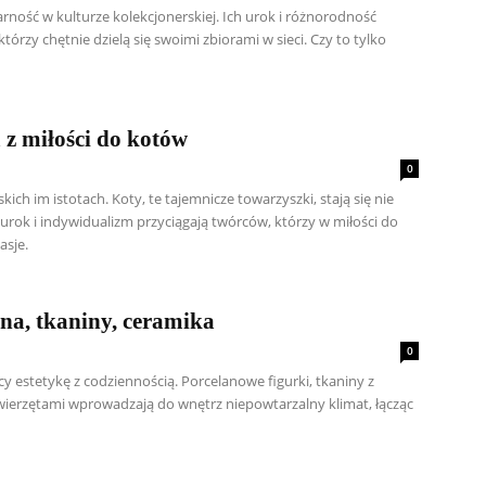
arność w kulturze kolekcjonerskiej. Ich urok i różnorodność
órzy chętnie dzielą się swoimi zbiorami w sieci. Czy to tylko
 z miłości do kotów
0
kich im istotach. Koty, te tajemnicze towarzyszki, stają się nie
 urok i indywidualizm przyciągają twórców, którzy w miłości do
asje.
ana, tkaniny, ceramika
0
y estetykę z codziennością. Porcelanowe figurki, tkaniny z
wierzętami wprowadzają do wnętrz niepowtarzalny klimat, łącząc