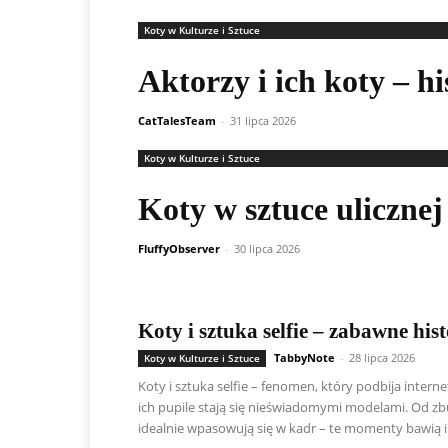
Koty w Kulturze i Sztuce
Aktorzy i ich koty – hi
CatTalesTeam
-
31 lipca 2026
Koty w Kulturze i Sztuce
Koty w sztuce ulicznej 
FluffyObserver
-
30 lipca 2026
Koty i sztuka selfie – zabawne histo
TabbyNote
-
28 lipca 2026
Koty w Kulturze i Sztuce
Koty i sztuka selfie – fenomen, który podbija intern
ich pupile stają się nieświadomymi modelami. Od zb
idealnie wpasowują się w kadr – te momenty bawią i