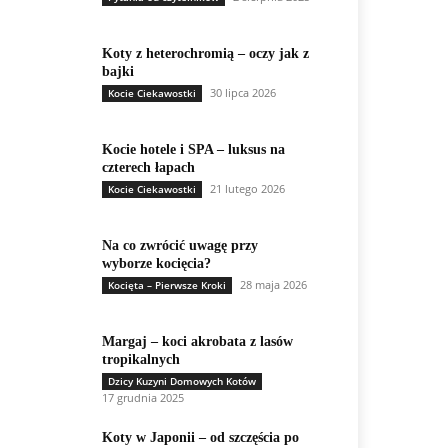
Koty z heterochromią – oczy jak z
bajki
30 lipca 2026
Kocie Ciekawostki
Kocie hotele i SPA – luksus na
czterech łapach
21 lutego 2026
Kocie Ciekawostki
Na co zwrócić uwagę przy
wyborze kocięcia?
28 maja 2026
Kocięta – Pierwsze Kroki
Margaj – koci akrobata z lasów
tropikalnych
Dzicy Kuzyni Domowych Kotów
17 grudnia 2025
Koty w Japonii – od szczęścia po