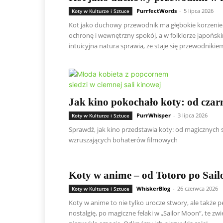
PurrfectWords
-
5 lipca 2026
Koty w Kulturze i Sztuce
Kot jako duchowy przewodnik ma głębokie korzenie w
ochronę i wewnętrzny spokój, a w folklorze japoński
intuicyjna natura sprawia, że staje się przewodniki
Jak kino pokochało koty: od cza
PurrWhisper
-
3 lipca 2026
Koty w Kulturze i Sztuce
Sprawdź, jak kino przedstawia koty: od magicznych
wzruszających bohaterów filmowych
Koty w anime – od Totoro po Sai
WhiskerBlog
-
26 czerwca 2026
Koty w Kulturze i Sztuce
Koty w anime to nie tylko urocze stwory, ale także
nostalgię, po magiczne felaki w „Sailor Moon”, te zw