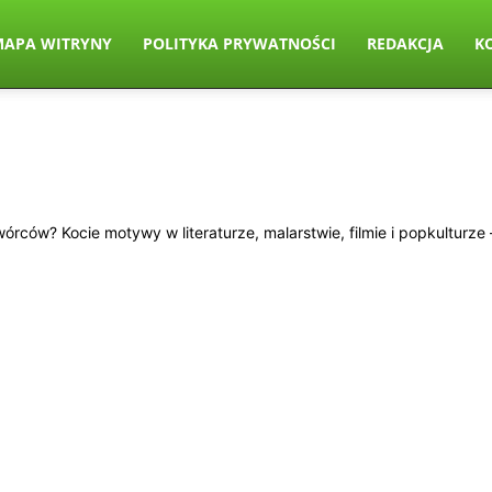
MAPA WITRYNY
POLITYKA PRYWATNOŚCI
REDAKCJA
K
twórców? Kocie motywy w literaturze, malarstwie, filmie i popkulturz