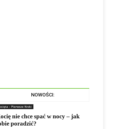
NOWOŚCI:
ocięta – Pierwsze Kroki
ocię nie chce spać w nocy – jak
obie poradzić?