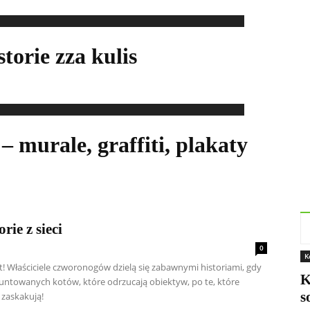
storie zza kulis
– murale, graffiti, plakaty
rie z sieci
0
K
et! Właściciele czworonogów dzielą się zabawnymi historiami, gdy
K
untowanych kotów, które odrzucają obiektyw, po te, które
s
 zaskakują!