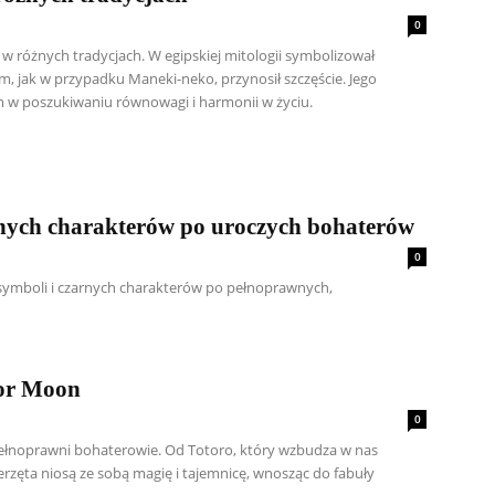
0
 różnych tradycjach. W egipskiej mitologii symbolizował
m, jak w przypadku Maneki-neko, przynosił szczęście. Jego
em w poszukiwaniu równowagi i harmonii w życiu.
rnych charakterów po uroczych bohaterów
0
 symboli i czarnych charakterów po pełnoprawnych,
lor Moon
0
 pełnoprawni bohaterowie. Od Totoro, który wzbudza w nas
ierzęta niosą ze sobą magię i tajemnicę, wnosząc do fabuły