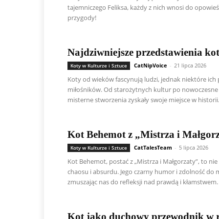
tajemniczego Feliksa, każdy z nich wnosi do opowieśc
przygody!
Najdziwniejsze przedstawienia kot
CatNipVoice
-
21 lipca 2026
Koty w Kulturze i Sztuce
Koty od wieków fascynują ludzi, jednak niektóre ich
miłośników. Od starożytnych kultur po nowoczesne s
misterne stworzenia zyskały swoje miejsce w historii
Kot Behemot z „Mistrza i Małgorz
CatTalesTeam
-
5 lipca 2026
Koty w Kulturze i Sztuce
Kot Behemot, postać z „Mistrza i Małgorzaty”, to ni
chaosu i absurdu. Jego czarny humor i zdolność do m
zmuszając nas do refleksji nad prawdą i kłamstwem.
Kot jako duchowy przewodnik w r