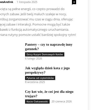
wsAndInk
-
1 listopada 2025
0
cięta są pełne energii, co często prowadzi do
cnych zabaw. Jeśli twój maluch szaleje w nocy,
róbuj zorganizować mu czas w ciągu dnia, oferując
ęcej zabaw i interakcji. Pomocne mogą być także
bawki z funkcją automatycznego uruchamiania.
iana rutyny pomoże ustalić bardziej spokojny rytm!
Pantery – czy to naprawdę inny
gatunek?
Dzicy Kuzyni Domowych Kotów
6 lutego 2026
Jak wygląda dzień kota z jego
perspektywy?
Pytania od czytelników
8 września 2025
Czy kot wie, że coś jest dla niego
trujące?
20 czerwca 2026
Kocie Ciekawostki