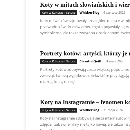
Koty w mitach słowiańskich i wie
WhiskerBlog
-
4 czerwca 2026
Koty w Kulturze i Sztuce
Koty od wieków zajmowały szczególne miejsce w mito
przewodników do zaświatów, często pojawiały się w 
symboliczna, ale także związana z codziennym życi
Portrety kotów: artyści, którzy je
ClawAndQuill
-
31 maja 2026
Koty w Kulturze i Sztuce
Portrety kotów zdobywają coraz większą popularność 
zwierząt, tworzą wyjątkowe dzieła, które przyciągają
ukazują kocią duszę!
Koty na Instagramie – fenomen ko
WhiskerBlog
-
31 maja 2026
Koty w Kulturze i Sztuce
Koty na Instagramie zdobywają serca internautów na 
zdjęcia i zabawne filmy nie tylko bawią, ale także ins