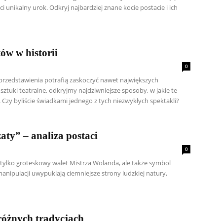
i unikalny urok. Odkryj najbardziej znane kocie postacie i ich
ów w historii
0
 przedstawienia potrafią zaskoczyć nawet największych
ztuki teatralne, odkryjmy najdziwniejsze sposoby, w jakie te
. Czy byliście świadkami jednego z tych niezwykłych spektakli?
aty” – analiza postaci
0
e tylko groteskowy walet Mistrza Wolanda, ale także symbol
anipulacji uwypuklają ciemniejsze strony ludzkiej natury,
óżnych tradycjach