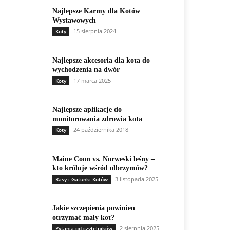
Najlepsze Karmy dla Kotów
Wystawowych
15 sierpnia 2024
Koty
Najlepsze akcesoria dla kota do
wychodzenia na dwór
17 marca 2025
Koty
Najlepsze aplikacje do
monitorowania zdrowia kota
24 października 2018
Koty
Maine Coon vs. Norweski leśny –
kto króluje wśród olbrzymów?
3 listopada 2025
Rasy i Gatunki Kotów
Jakie szczepienia powinien
otrzymać mały kot?
2 sierpnia 2025
Pytania od czytelników