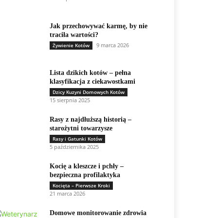
Jak przechowywać karmę, by nie
traciła wartości?
9 marca 2026
Żywienie Kotów
Lista dzikich kotów – pełna
klasyfikacja z ciekawostkami
Dzicy Kuzyni Domowych Kotów
15 sierpnia 2025
Rasy z najdłuższą historią –
starożytni towarzysze
Rasy i Gatunki Kotów
5 października 2025
Kocię a kleszcze i pchły –
bezpieczna profilaktyka
Kocięta – Pierwsze Kroki
21 marca 2026
Domowe monitorowanie zdrowia