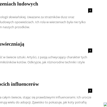
rzeniach ludowych
0
logii słowiańskiej. Uważane za strażników dusz oraz
ludowych opowieściach. Ich rola w wierzeniach była nie tylko
em naszych przodków.
 uwieczniają
0
w świecie sztuki. Artyści, z pasją uchwycający charakter tych
 miłośników kotów. Odkryjcie, jak różnorodne techniki i style
cich influencerów
0
całym świecie, stając się prawdziwymi influencerami. Ich urocze
pirują wielu do adopcji. Zjawisko to pokazuje, jak koty potrafią