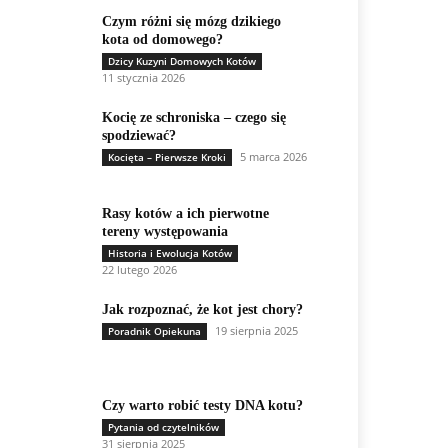
Czym różni się mózg dzikiego
kota od domowego?
Dzicy Kuzyni Domowych Kotów
11 stycznia 2026
Kocię ze schroniska – czego się
spodziewać?
5 marca 2026
Kocięta – Pierwsze Kroki
Rasy kotów a ich pierwotne
tereny występowania
Historia i Ewolucja Kotów
22 lutego 2026
Jak rozpoznać, że kot jest chory?
19 sierpnia 2025
Poradnik Opiekuna
Czy warto robić testy DNA kotu?
Pytania od czytelników
31 sierpnia 2025