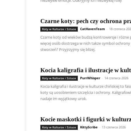
niezwykłe emocje. Odkryjmy ich niezwykłą rolę!
Czarne koty: pech czy ochrona pr
CatHavenTeam
-
18 czerwca 20
Koty w Kulturze i Sztuce
Czarne koty od wieków budzą kontrowersje i różne p
więcej osób dostrzega w nich także symbol ochrony 
stworzeń? Przyjrzyjmy się bliżej.
Kocia kaligrafia i ilustracje w kul
PurrWhisper
-
14 czerwca 2026
Koty w Kulturze i Sztuce
Kocia kaligrafia i ilustracje w kulturze chińskiej to f
koty są uosobieniem szczęścia i ochrony. Kaligrafowie
nadaje im wyjątkowy urok.
Kocie maskotki i figurki w kultur
KittyScribe
-
13 czerwca 2026
Koty w Kulturze i Sztuce