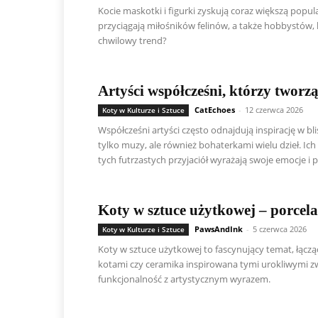
Kocie maskotki i figurki zyskują coraz większą popul
przyciągają miłośników felinów, a także hobbystów, kt
chwilowy trend?
Artyści współcześni, którzy tworzą
CatEchoes
-
12 czerwca 2026
Koty w Kulturze i Sztuce
Współcześni artyści często odnajdują inspirację w blis
tylko muzy, ale również bohaterkami wielu dzieł. Ich
tych futrzastych przyjaciół wyrażają swoje emocje i p
Koty w sztuce użytkowej – porcel
PawsAndInk
-
5 czerwca 2026
Koty w Kulturze i Sztuce
Koty w sztuce użytkowej to fascynujący temat, łącząc
kotami czy ceramika inspirowana tymi urokliwymi z
funkcjonalność z artystycznym wyrazem.