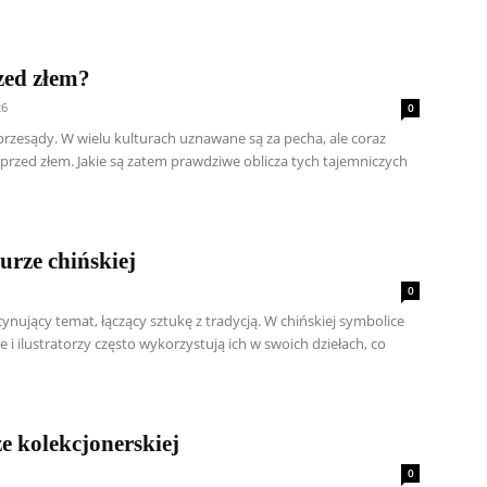
zed złem?
26
0
rzesądy. W wielu kulturach uznawane są za pecha, ale coraz
przed złem. Jakie są zatem prawdziwe oblicza tych tajemniczych
turze chińskiej
0
ascynujący temat, łączący sztukę z tradycją. W chińskiej symbolice
 i ilustratorzy często wykorzystują ich w swoich dziełach, co
ze kolekcjonerskiej
0