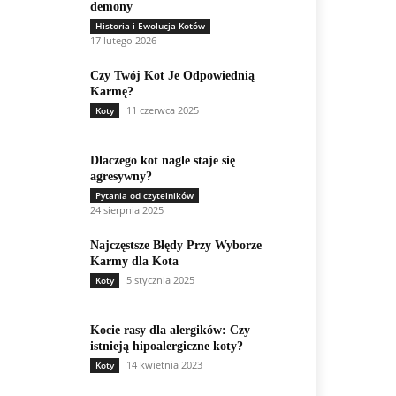
demony
Historia i Ewolucja Kotów
17 lutego 2026
Czy Twój Kot Je Odpowiednią
Karmę?
11 czerwca 2025
Koty
Dlaczego kot nagle staje się
agresywny?
Pytania od czytelników
24 sierpnia 2025
Najczęstsze Błędy Przy Wyborze
Karmy dla Kota
5 stycznia 2025
Koty
Kocie rasy dla alergików: Czy
istnieją hipoalergiczne koty?
14 kwietnia 2023
Koty